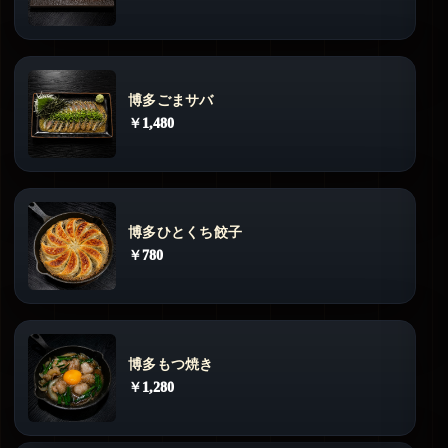
博多ごまサバ
￥1,480
博多ひとくち餃子
￥780
博多もつ焼き
￥1,280