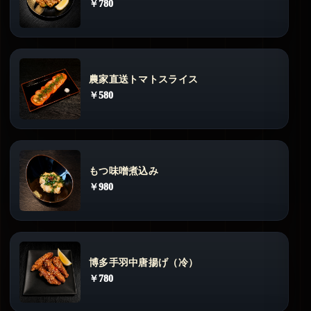
￥780
農家直送トマトスライス
￥580
もつ味噌煮込み
￥980
博多手羽中唐揚げ（冷）
￥780