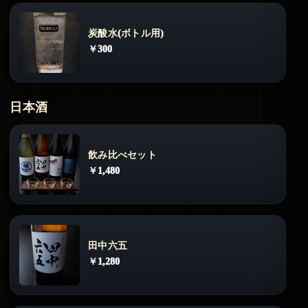
炭酸水(ボトル用)
￥300
日本酒
飲み比べセット
￥1,480
田中六五
￥1,280