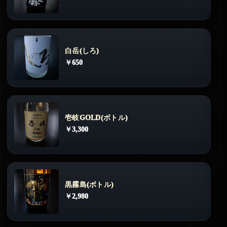
白岳(しろ)
￥650
壱岐GOLD(ボトル)
￥3,300
黒霧島(ボトル)
￥2,980