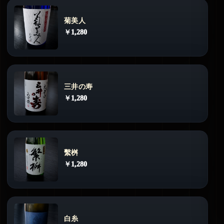
菊美人
￥1,280
三井の寿
￥1,280
繫桝
￥1,280
白糸