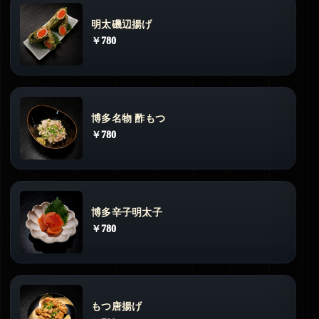
明太磯辺揚げ
￥780
博多名物 酢もつ
￥780
博多辛子明太子
￥780
もつ唐揚げ