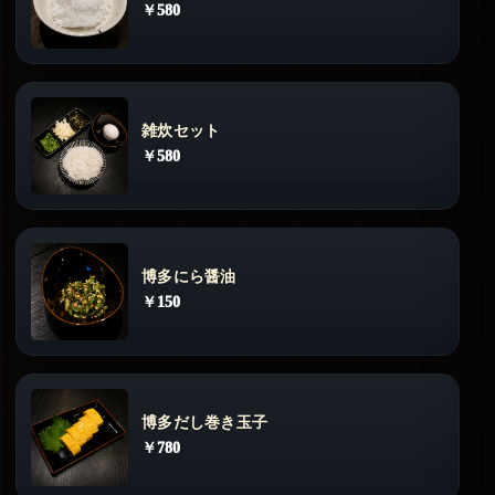
￥580
雑炊セット
￥580
博多にら醤油
￥150
博多だし巻き玉子
￥780