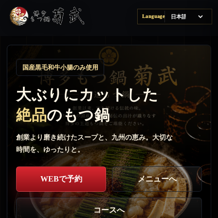
Language
国産黒毛和牛小腸のみ使用
大ぶりにカットした
絶品
のもつ鍋
創業より磨き続けたスープと、九州の恵み。大切な
時間を、ゆったりと。
WEBで予約
メニューへ
コースへ