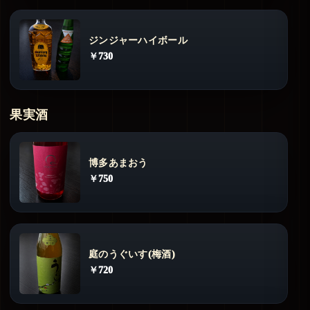
ジンジャーハイボール
￥730
果実酒
博多あまおう
￥750
庭のうぐいす(梅酒)
￥720